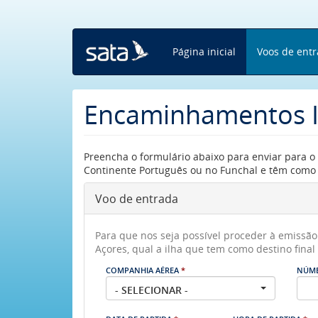
Skip
to
main
content
Página inicial
Voos de ent
Encaminhamentos In
Preencha o formulário abaixo para enviar para 
Continente Português ou no Funchal e têm como 
Voo de entrada
Para que nos seja possível proceder à emissã
Açores, qual a ilha que tem como destino fina
COMPANHIA AÉREA
*
NÚM
- SELECIONAR -