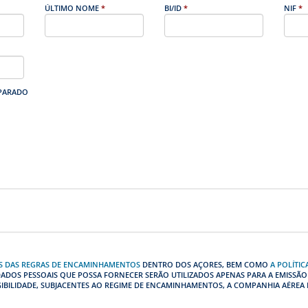
ÚLTIMO NOME
*
BI/ID
*
NIF
*
IPARADO
S DAS REGRAS DE ENCAMINHAMENTOS
DENTRO DOS AÇORES, BEM COMO
A POLÍTI
DADOS PESSOAIS QUE POSSA FORNECER SERÃO UTILIZADOS APENAS PARA A EMISSÃO
GIBILIDADE, SUBJACENTES AO REGIME DE ENCAMINHAMENTOS, A COMPANHIA AÉREA 