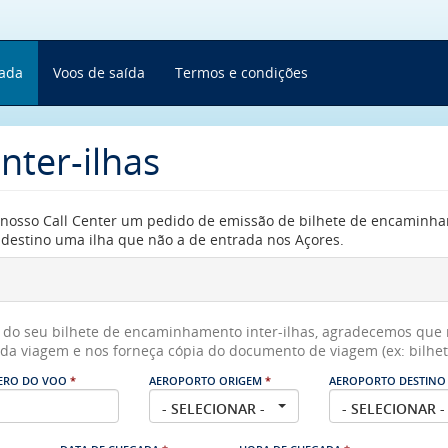
rada
Voos de saída
Termos e condições
ter-ilhas
o nosso Call Center um pedido de emissão de bilhete de encaminh
destino uma ilha que não a de entrada nos Açores.
o do seu bilhete de encaminhamento inter-ilhas, agradecemos que 
l da viagem e nos forneça cópia do documento de viagem (ex: bilhet
ERO DO VOO
*
AEROPORTO ORIGEM
*
AEROPORTO DESTIN
- SELECIONAR -
- SELECIONAR -