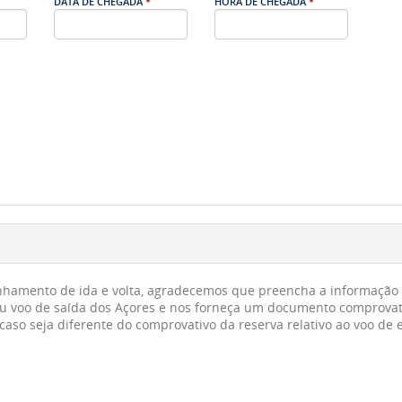
DATA DE CHEGADA
*
HORA DE CHEGADA
*
hamento de ida e volta, agradecemos que preencha a informação ab
seu voo de saída dos Açores e nos forneça um documento comprovativ
aso seja diferente do comprovativo da reserva relativo ao voo de 